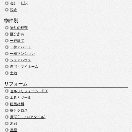
会計・仕訳
税金
物件別
物件の種類
区分所有
一戸建て
一棟アパート
一棟マンション
シェアハウス
自宅・マイホーム
土地
リフォーム
セルフリフォーム・DIY
工具とツール
建築材料
壁とクロス
床(CF・フロアタイル)
木部
屋根