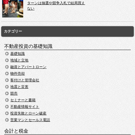
ターンは抽選や競争入札で結局買え
ない
カテゴリー
不動産投資の基礎知識
基礎知識
地域と立地
融資とアパートローン
物件売却
客付けと管理会社
地震と災害
競売
セミナーと書籍
不動産情報サイト
投資失敗とローン破産
営業マンとセールス電話
会計と税金