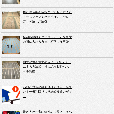
構造用合板を床板として張る方法と
アースタックでパテ掛けするやり
方 和室→洋室③
発泡断熱材スタイロフォームを根太
の間に入れる方法 和室→洋室②
和室の畳を洋室の床にDIYリフォー
ムする方法① 根太組み&傾きのレ
ベル調整
不動産投資の利回りは何％以上が良
い？一桁利回りより株式投資のがマ
シ
複数人が一斉に物件の内見というパ