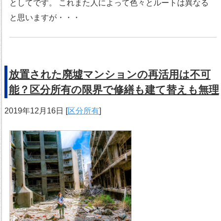
としてです。 これまた人によって色々とルートは異なる
と思いますが・・・
放置された廃墟マンションの再活用は不可
能？区分所有の限界で修繕も建て替えも無理
2019年12月16日
[
区分所有
]