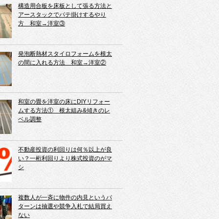
構造用合板を床板として張る方法と
アースタックでパテ掛けするやり
方 和室→洋室③
発泡断熱材スタイロフォームを根太
の間に入れる方法 和室→洋室②
和室の畳を洋室の床にDIYリフォー
ムする方法① 根太組み&傾きのレ
ベル調整
不動産投資の利回りは何％以上が良
い？一桁利回りより株式投資のがマ
シ
複数人が一斉に物件の内見というパ
ターンは抽選や競争入札で結局買え
ない