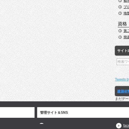
都
プ
地
資格
第
簡
サイト
Tweets b
建築材
まだデー
管理サイト＆SNS
fac