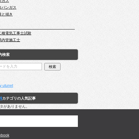
市ガス
ロパンガス
盤と傾き
二種電気工事士試験
易内管施工士
内検索
y utunet
料
カテゴリの人気記事
タがありません。
ebook