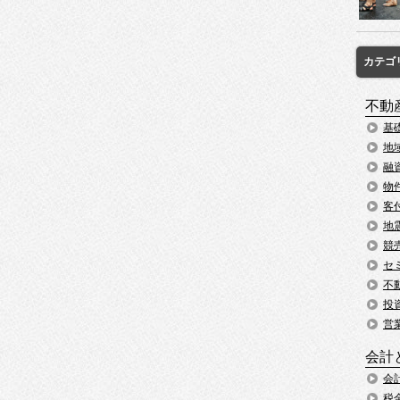
カテゴ
不動
基
地
融
物
客
地
競
セ
不
投
営
会計
会
税