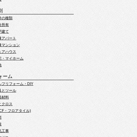
別
件の種類
分所有
戸建て
棟アパート
棟マンション
ェアハウス
宅・マイホーム
地
ォーム
ルフリフォーム・DIY
具とツール
築材料
とクロス
(CF・フロアタイル)
部
根
気工事