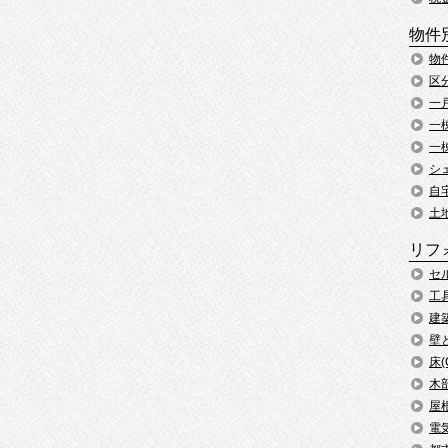
物件
物
区
一
一
一
シ
自
土
リフ
セ
工
建
壁
床
木
屋
電