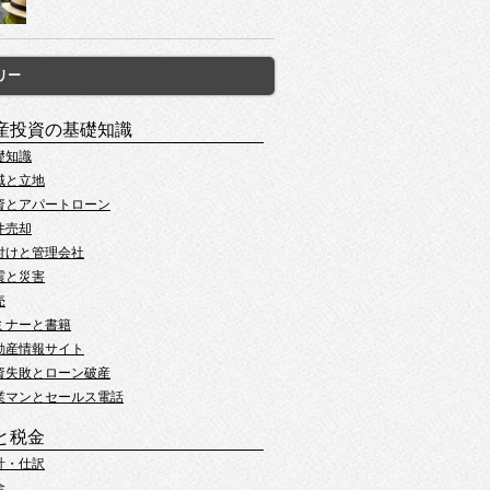
リー
産投資の基礎知識
礎知識
域と立地
資とアパートローン
件売却
付けと管理会社
震と災害
売
ミナーと書籍
動産情報サイト
資失敗とローン破産
業マンとセールス電話
と税金
計・仕訳
金