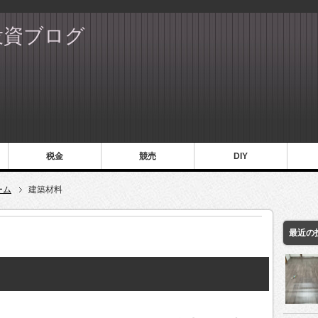
投資ブログ
税金
競売
DIY
ーム
建築材料
最近の