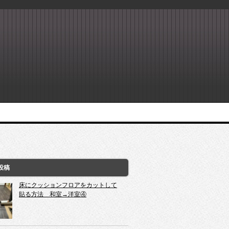
投稿
床にクッションフロアをカットして
貼る方法 和室→洋室④