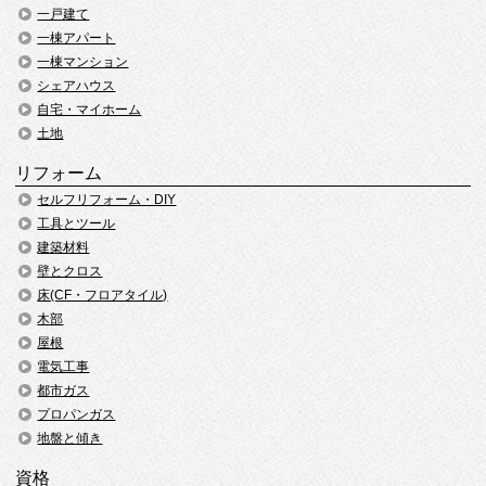
一戸建て
一棟アパート
一棟マンション
シェアハウス
自宅・マイホーム
土地
リフォーム
セルフリフォーム・DIY
工具とツール
建築材料
壁とクロス
床(CF・フロアタイル)
木部
屋根
電気工事
都市ガス
プロパンガス
地盤と傾き
資格