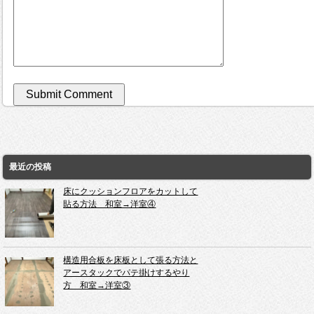
最近の投稿
床にクッションフロアをカットして
貼る方法 和室→洋室④
構造用合板を床板として張る方法と
アースタックでパテ掛けするやり
方 和室→洋室③