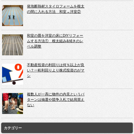
発泡断熱材スタイロフォームを根太
の間に入れる方法 和室→洋室②
和室の畳を洋室の床にDIYリフォー
ムする方法① 根太組み&傾きのレ
ベル調整
不動産投資の利回りは何％以上が良
い？一桁利回りより株式投資のがマ
シ
複数人が一斉に物件の内見というパ
ターンは抽選や競争入札で結局買え
ない
カテゴリー