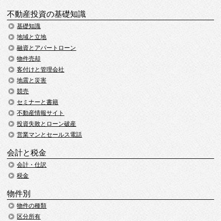
不動産投資の基礎知識
基礎知識
地域と立地
融資とアパートローン
物件売却
客付けと管理会社
地震と災害
競売
セミナーと書籍
不動産情報サイト
投資失敗とローン破産
営業マンとセールス電話
会計と税金
会計・仕訳
税金
物件別
物件の種類
区分所有