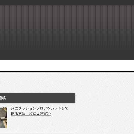
投稿
床にクッションフロアをカットして
貼る方法 和室→洋室④