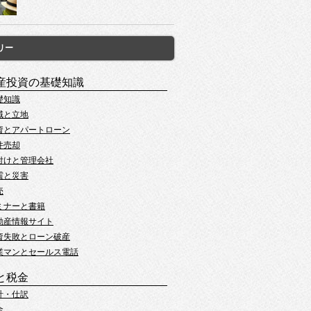
リー
産投資の基礎知識
礎知識
域と立地
資とアパートローン
件売却
付けと管理会社
震と災害
売
ミナーと書籍
動産情報サイト
資失敗とローン破産
業マンとセールス電話
と税金
計・仕訳
金