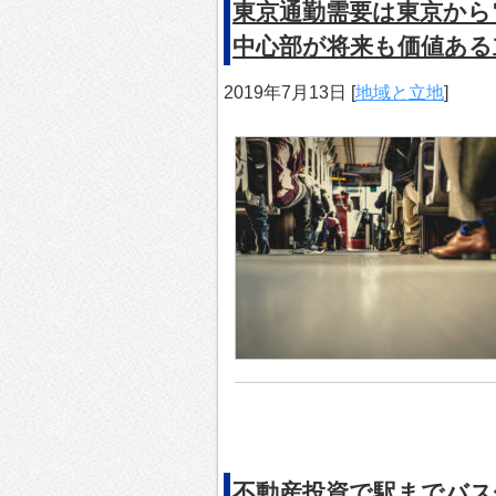
東京通勤需要は東京から
中心部が将来も価値ある
2019年7月13日
[
地域と立地
]
不動産投資で駅までバス