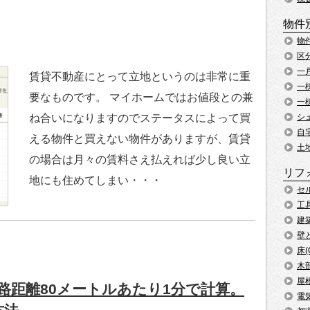
物件
物
区
一
賃貸不動産にとって立地というのは非常に重
一
要なものです。 マイホームではお値段との兼
一
シ
ね合いになりますのでステータスによって買
自
える物件と買えない物件がありますが、賃貸
土
の場合は月々の賃料さえ払えれば少し良い立
リフ
地にも住めてしまい・・・
セ
工
建
壁
床
木
屋
路距離80メートルあたり1分で計算。
電