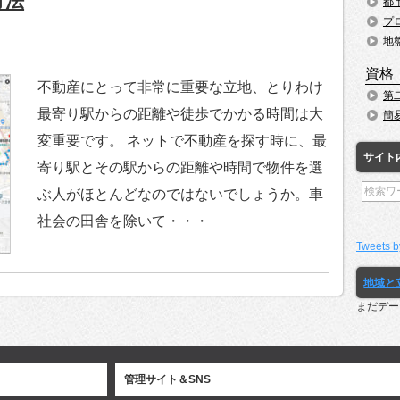
方法
都
プ
地
資格
不動産にとって非常に重要な立地、とりわけ
第
最寄り駅からの距離や徒歩でかかる時間は大
簡
変重要です。 ネットで不動産を探す時に、最
サイト
寄り駅とその駅からの距離や時間で物件を選
ぶ人がほとんどなのではないでしょうか。車
社会の田舎を除いて・・・
Tweets b
地域と
まだデー
管理サイト＆SNS