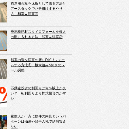
構造用合板を床板として張る方法と
アースタックでパテ掛けするやり
方 和室→洋室③
発泡断熱材スタイロフォームを根太
の間に入れる方法 和室→洋室②
和室の畳を洋室の床にDIYリフォー
ムする方法① 根太組み&傾きのレ
ベル調整
不動産投資の利回りは何％以上が良
い？一桁利回りより株式投資のがマ
シ
複数人が一斉に物件の内見というパ
ターンは抽選や競争入札で結局買え
ない