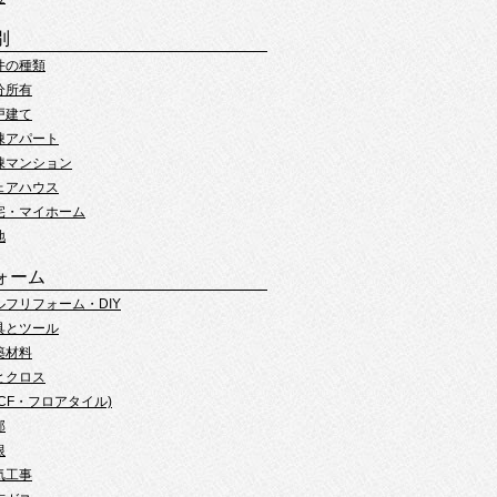
別
件の種類
分所有
戸建て
棟アパート
棟マンション
ェアハウス
宅・マイホーム
地
ォーム
ルフリフォーム・DIY
具とツール
築材料
とクロス
(CF・フロアタイル)
部
根
気工事