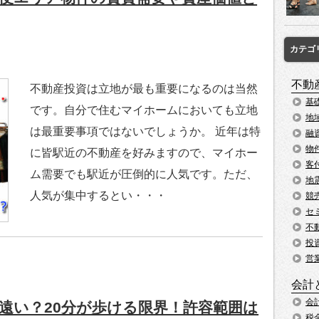
カテゴ
不動
不動産投資は立地が最も重要になるのは当然
基
です。自分で住むマイホームにおいても立地
地
は最重要事項ではないでしょうか。 近年は特
融
物
に皆駅近の不動産を好みますので、マイホー
客
ム需要でも駅近が圧倒的に人気です。ただ、
地
人気が集中するとい・・・
競
セ
不
投
営
会計
会
は遠い？20分が歩ける限界！許容範囲は
税