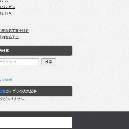
市ガス
ロパンガス
盤と傾き
二種電気工事士試験
易内管施工士
内検索
y utunet
立地
カテゴリの人気記事
タがありません。