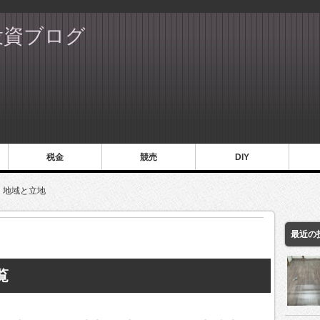
投資ブログ
税金
競売
DIY
地域と立地
最近の
覧