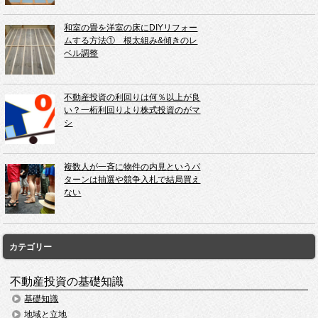
和室の畳を洋室の床にDIYリフォー
ムする方法① 根太組み&傾きのレ
ベル調整
不動産投資の利回りは何％以上が良
い？一桁利回りより株式投資のがマ
シ
複数人が一斉に物件の内見というパ
ターンは抽選や競争入札で結局買え
ない
カテゴリー
不動産投資の基礎知識
基礎知識
地域と立地