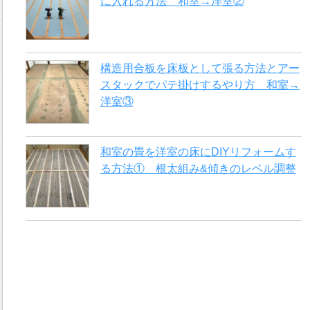
に入れる方法 和室→洋室②
構造用合板を床板として張る方法とアー
スタックでパテ掛けするやり方 和室→
洋室③
和室の畳を洋室の床にDIYリフォームす
る方法① 根太組み&傾きのレベル調整