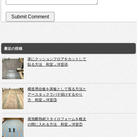
最近の投稿
床にクッションフロアをカットして
貼る方法 和室→洋室④
構造用合板を床板として張る方法と
アースタックでパテ掛けするやり
方 和室→洋室③
発泡断熱材スタイロフォームを根太
の間に入れる方法 和室→洋室②