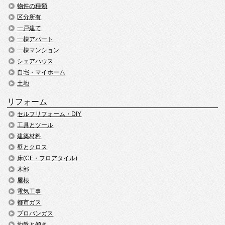
物件の種類
区分所有
一戸建て
一棟アパート
一棟マンション
シェアハウス
自宅・マイホーム
土地
リフォーム
セルフリフォーム・DIY
工具とツール
建築材料
壁とクロス
床(CF・フロアタイル)
木部
屋根
電気工事
都市ガス
プロパンガス
地盤と傾き