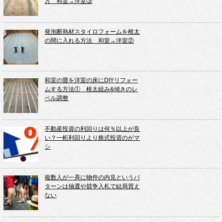
方 和室→洋室③
発泡断熱材スタイロフォームを根太
の間に入れる方法 和室→洋室②
和室の畳を洋室の床にDIYリフォー
ムする方法① 根太組み&傾きのレ
ベル調整
不動産投資の利回りは何％以上が良
い？一桁利回りより株式投資のがマ
シ
複数人が一斉に物件の内見というパ
ターンは抽選や競争入札で結局買え
ない