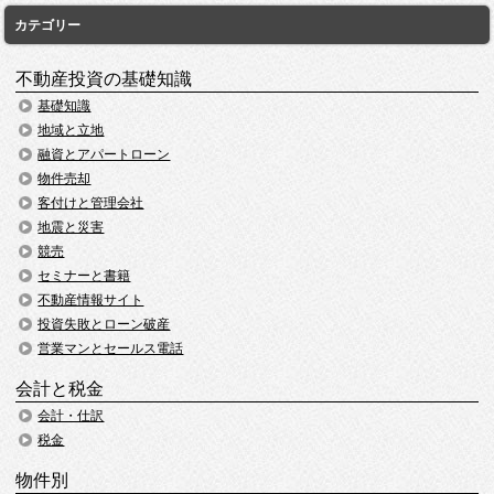
カテゴリー
不動産投資の基礎知識
基礎知識
地域と立地
融資とアパートローン
物件売却
客付けと管理会社
地震と災害
競売
セミナーと書籍
不動産情報サイト
投資失敗とローン破産
営業マンとセールス電話
会計と税金
会計・仕訳
税金
物件別